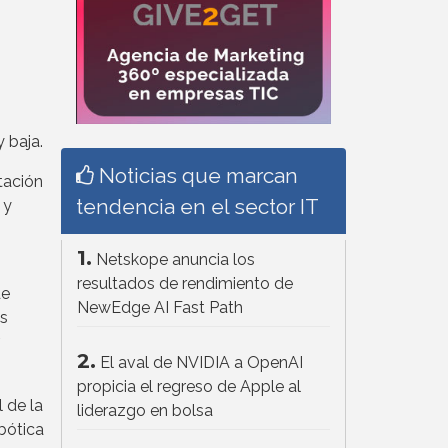
 baja.
Noticias que marcan
tación
tendencia en el sector IT
 y
1.
Netskope anuncia los
resultados de rendimiento de
de
NewEdge AI Fast Path
os
2.
El aval de NVIDIA a OpenAI
propicia el regreso de Apple al
 de la
liderazgo en bolsa
obótica