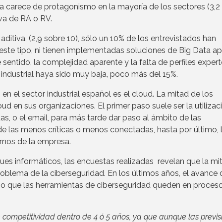
da carece de protagonismo en la mayoría de los sectores (3,2
iva de RA o RV.
itiva, (2,9 sobre 10), sólo un 10% de los entrevistados han
 este tipo, ni tienen implementadas soluciones de Big Data ap
e sentido, la complejidad aparente y la falta de perfiles exper
 industrial haya sido muy baja, poco más del 15%.
n el sector industrial español es el cloud. La mitad de los
d en sus organizaciones. El primer paso suele ser la utilizac
as, o el email, para más tarde dar paso al ámbito de las
de las menos críticas o menos conectadas, hasta por último, 
ernos de la empresa.
aques informáticos, las encuestas realizadas revelan que la mi
roblema de la ciberseguridad. En los últimos años, el avance 
cho que las herramientas de ciberseguridad queden en proces
 competitividad dentro de 4 ó 5 años, ya que aunque las previs