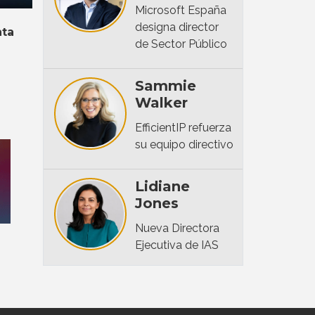
Microsoft España
designa director
nta
de Sector Público
e
Sammie
Walker
EfficientIP refuerza
su equipo directivo
Lidiane
Jones
Nueva Directora
Ejecutiva de IAS