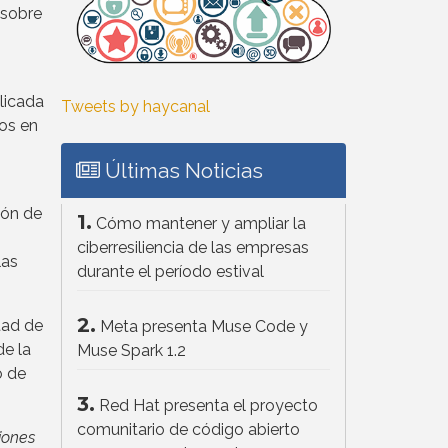
 sobre
licada
Tweets by haycanal
tos en
Últimas Noticias
ión de
1.
Cómo mantener y ampliar la
ciberresiliencia de las empresas
las
durante el período estival
2.
tad de
Meta presenta Muse Code y
de la
Muse Spark 1.2
o de
3.
Red Hat presenta el proyecto
comunitario de código abierto
iones