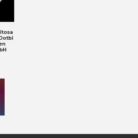
itosa
 Ootbi
 en
bH