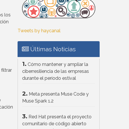
s los
ación
Tweets by haycanal
Últimas Noticias
1.
Cómo mantener y ampliar la
iltrar
ciberresiliencia de las empresas
durante el período estival
2.
Meta presenta Muse Code y
e
Muse Spark 1.2
icación
3.
Red Hat presenta el proyecto
comunitario de código abierto