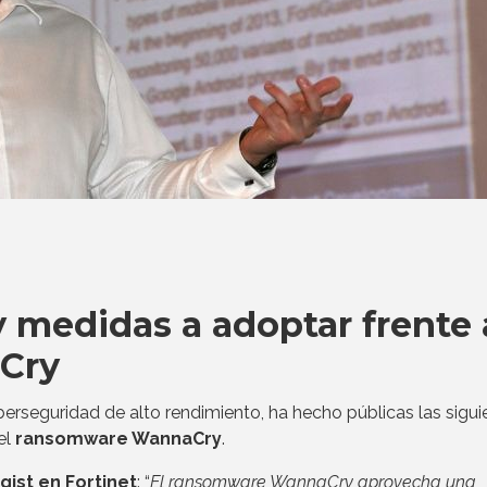
medidas a adoptar frente 
Cry
berseguridad de alto rendimiento, ha hecho públicas las sigui
el
ransomware WannaCry
.
gist en Fortinet
: “
El ransomware WannaCry aprovecha una