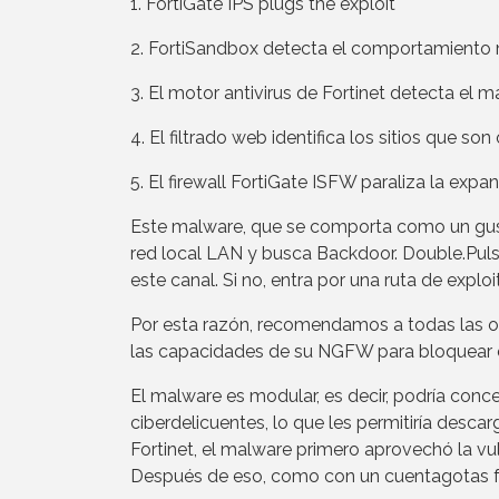
1. FortiGate IPS plugs the exploit
2. FortiSandbox detecta el comportamiento 
3. El motor antivirus de Fortinet detecta el m
4. El filtrado web identifica los sitios que so
5. El firewall FortiGate ISFW paraliza la exp
Este malware, que se comporta como un gusan
red local LAN y busca Backdoor. Double.Pulsar
este canal. Si no, entra por una ruta de exploi
Por esta razón, recomendamos a todas las or
las capacidades de su NGFW para bloquear 
El malware es modular, es decir, podría conce
ciberdelicuentes, lo que les permitiría desc
Fortinet, el malware primero aprovechó la v
Después de eso, como con un cuentagotas fu