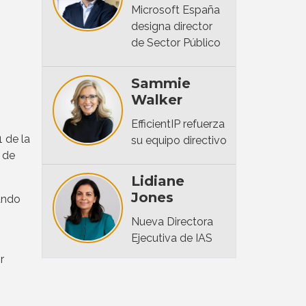
Microsoft España
designa director
de Sector Público
Sammie
Walker
EfficientIP refuerza
 de la
su equipo directivo
s de
Lidiane
Jones
ando
Nueva Directora
Ejecutiva de IAS
r