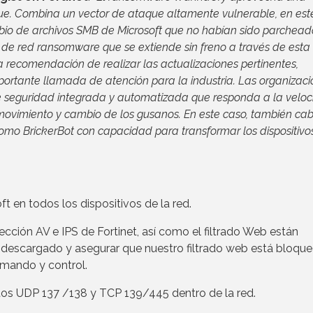
que. Combina un vector de ataque altamente vulnerable, en est
ambio de archivos SMB de Microsoft que no habían sido parchead
de red ransomware que se extiende sin freno a través de esta
a recomendación de realizar las actualizaciones pertinentes,
ortante llamada de atención para la industria. Las organizac
de seguridad integrada y automatizada que responda a la veloc
 movimiento y cambio de los gusanos. En este caso, también ca
como BrickerBot con capacidad para transformar los dispositivo
 en todos los dispositivos de la red.
ión AV e IPS de Fortinet, así como el filtrado Web están
a descargado y asegurar que nuestro filtrado web está bloqu
omando y control.
os UDP 137 /138 y TCP 139/445 dentro de la red.