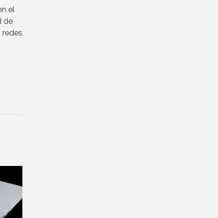
n el
d de
n redes