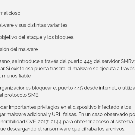
malicioso
alware y sus distintas variantes
n objetivo del ataque y los bloquea
ansión del malware
o, se introduce a través del puerto 445 del servidor SMBv1
. Si existe esa puerta trasera, el malware se ejecuta a travé
t menos fiable.
ganizaciones bloquear el puerto 445 desde internet, o utiliz
el protocolo SMB.
der importantes privilegios en el dispositivo infectado a los
argar malware adicional y URL falsas. En un caso observado po
ulnerabilidad CVE-2017-0144 para obtener acceso al sistema.
e descargando el ransomware que cifraba los archivos.