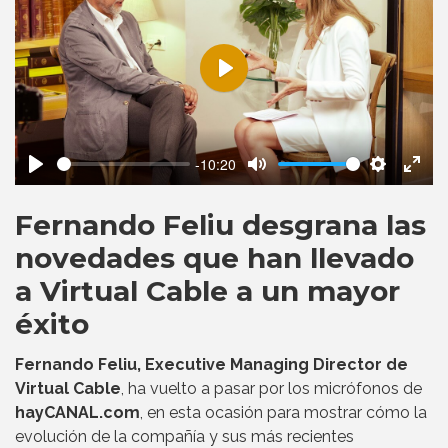
Play
-10:20
Play
Mute
Settings
Ente
fulls
Fernando Feliu desgrana las
novedades que han llevado
a Virtual Cable a un mayor
éxito
Fernando Feliu, Executive Managing Director de
Virtual Cable
, ha vuelto a pasar por los micrófonos de
hayCANAL.com
, en esta ocasión para mostrar cómo la
evolución de la compañía y sus más recientes