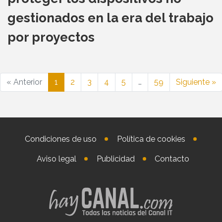
gestionados en la era del trabajo
por proyectos
« Anterior
1
2
3
4
5
…
59
Siguiente »
Condiciones de uso
Política de cookies
Aviso legal
Publicidad
Contacto