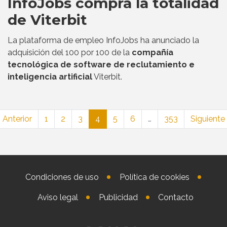
InfoJobs compra la totalidad
de Viterbit
La plataforma de empleo InfoJobs ha anunciado la
adquisición del 100 por 100 de la
compañía
tecnológica de software de reclutamiento e
inteligencia artificial
Viterbit.
 Anterior
1
2
3
4
5
6
…
353
Siguiente
Condiciones de uso
Política de cookies
Aviso legal
Publicidad
Contacto