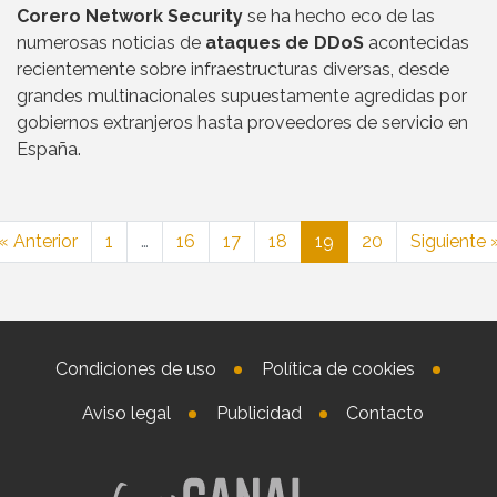
Corero Network Security
se ha hecho eco de las
numerosas noticias de
ataques de DDoS
acontecidas
recientemente sobre infraestructuras diversas, desde
grandes multinacionales supuestamente agredidas por
gobiernos extranjeros hasta proveedores de servicio en
España.
« Anterior
1
…
16
17
18
19
20
Siguiente 
Condiciones de uso
Política de cookies
Aviso legal
Publicidad
Contacto