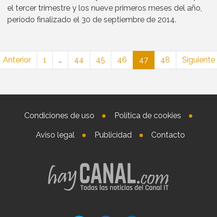
el tercer trimestre y los nueve primeros meses del año,
período finalizado el 30 de septiembre de 2014.
 Anterior
1
…
44
45
46
47
48
Siguiente
Condiciones de uso
Política de cookies
Aviso legal
Publicidad
Contacto