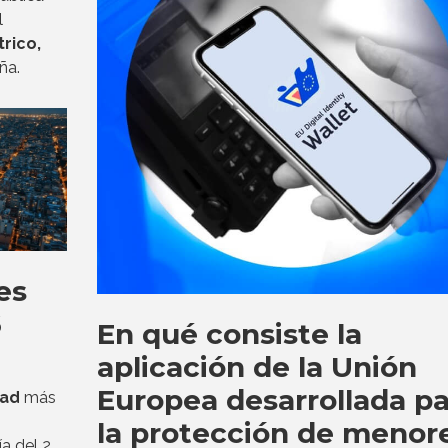
l
rico,
ña.
es
6
En qué consiste la
aplicación de la Unión
Europea desarrollada pa
dad
más
la protección de menor
a del 2