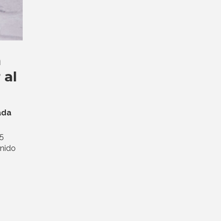
n
 al
ada
25
enido