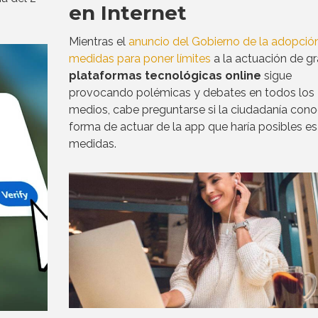
en Internet
Mientras el
anuncio del Gobierno de la adopció
medidas para poner límites
a la actuación de g
plataformas tecnológicas online
sigue
provocando polémicas y debates en todos los
medios, cabe preguntarse si la ciudadanía cono
forma de actuar de la app que haría posibles e
medidas.