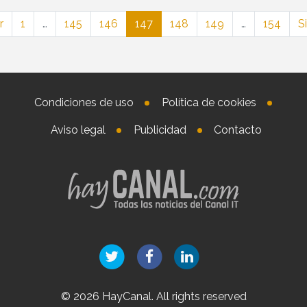
r
1
…
145
146
147
148
149
…
154
S
Condiciones de uso
Política de cookies
Aviso legal
Publicidad
Contacto
© 2026 HayCanal. All rights reserved