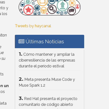
eas
nto y
a los
Tweets by haycanal
itan
Últimas Noticias
e
que
1.
Cómo mantener y ampliar la
o su
ciberresiliencia de las empresas
durante el período estival
ts
2.
Meta presenta Muse Code y
Muse Spark 1.2
n un
tos
3.
Red Hat presenta el proyecto
leta
comunitario de código abierto