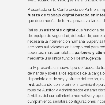
WatchGuard Technologies, ha anunciado el l
Presentada en la Conferencia de Partners I
fuerza de trabajo digital basada en Intel
que desempeña de forma proactiva tareas de 
Rai es un
asistente digital
que funciona de 
del equipo de seguridad, detectando, corre
necesaria la intervención humana. Supervisa 
acciones autorizadas en tiempo real para redu
cobertura más completa a
partners y clie
mediante una única función de inteligencia.
La IA presenta un nuevo tipo de fuerza de tr
demanda y libera a los equipos de la carga o
disponible desde hoy y ofrece detección, in
red
, actuando como primer interviniente par
roles de Auditor y Administrador estarán di
ámbitos del cumplimiento normativo y operaci
cumplimiento, señalará configuraciones inco