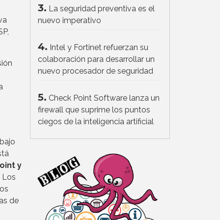
3.
La seguridad preventiva es el
va
nuevo imperativo
SP,
4.
Intel y Fortinet refuerzan su
colaboración para desarrollar un
sión
nuevo procesador de seguridad
a
5.
Check Point Software lanza un
firewall que suprime los puntos
ciegos de la inteligencia artificial
 bajo
stá
int y
. Los
los
has de