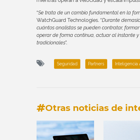
mientras operan a velocidad y escala impulsa
“
Se trata de un cambio fundamental en la for
WatchGuard Technologies. “
Durante demasiad
cuántos analistas se pueden contratar, formar
operar de forma continua, actuar al instante 
tradicionales
”.
Seguridad
Partners
Inteligencia A
Otras noticias de int