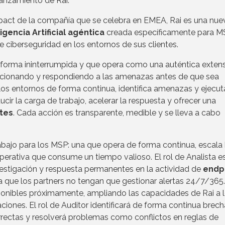
anzamiento de Rai.
mpact de la compañía que se celebra en EMEA, Rai es una nue
igencia Artificial agéntica
creada específicamente para M
ciberseguridad en los entornos de sus clientes.
forma ininterrumpida y que opera como una auténtica exten
lacionando y respondiendo a las amenazas antes de que sea
los entornos de forma continua, identifica amenazas y ejecut
cir la carga de trabajo, acelerar la respuesta y ofrecer una
ntes
. Cada acción es transparente, medible y se lleva a cabo
abajo para los MSP: una que opera de forma continua, escala
perativa que consume un tiempo valioso. El rol de Analista e
vestigación y respuesta permanentes en la actividad de
endpo
a que los partners no tengan que gestionar alertas 24/7/365
sponibles próximamente, ampliando las capacidades de Rai a 
ones. El rol de Auditor identificará de forma continua brec
rrectas y resolverá problemas como conflictos en reglas de