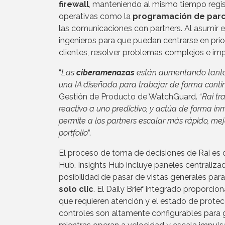
firewall
, manteniendo al mismo tiempo regist
operativas como la
programación de par
las comunicaciones con partners. Al asumir el
ingenieros para que puedan centrarse en prio
clientes, resolver problemas complejos e imp
“
Las
ciberamenazas
están aumentando tanto 
una IA diseñada para trabajar de forma contin
Gestión de Producto de WatchGuard. “
Rai tr
reactivo a uno predictivo, y actúa de forma i
permite a los partners escalar más rápido, mej
portfolio
”.
El proceso de toma de decisiones de Rai es
Hub. Insights Hub incluye paneles centraliz
posibilidad de pasar de vistas generales par
solo clic
. El Daily Brief integrado proporci
que requieren atención y el estado de prote
controles son altamente configurables para 