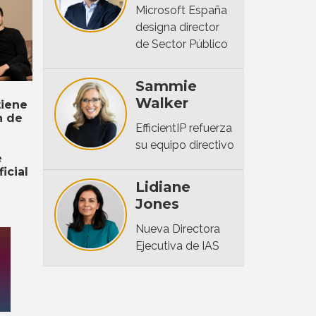
Microsoft España
designa director
de Sector Público
Sammie
Walker
iene
n de
EfficientIP refuerza
su equipo directivo
e
ficial
Lidiane
Jones
Nueva Directora
Ejecutiva de IAS