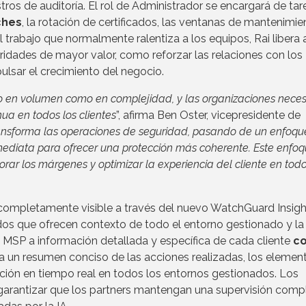
ros de auditoría. El rol de Administrador se encargará de tar
ches
, la rotación de certificados, las ventanas de mantenimie
 trabajo que normalmente ralentiza a los equipos, Rai libera 
ridades de mayor valor, como reforzar las relaciones con los
ulsar el crecimiento del negocio.
en volumen como en complejidad, y las organizaciones neces
ua en todos los clientes
”, afirma Ben Oster, vicepresidente de
ansforma las operaciones de seguridad, pasando de un enfoqu
nmediata para ofrecer una protección más coherente. Este enfo
orar los márgenes y optimizar la experiencia del cliente en tod
 completamente visible a través del nuevo WatchGuard Insigh
ados que ofrecen contexto de todo el entorno gestionado y la
a MSP a información detallada y específica de cada cliente
co
ona un resumen conciso de las acciones realizadas, los elemen
cción en tiempo real en todos los entornos gestionados. Los
garantizar que los partners mantengan una supervisión comp