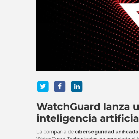
WatchGuard lanza un
inteligencia artific
La compañía de
ciberseguridad unificad