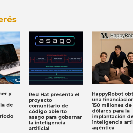
erés
er y
HappyRobot obt
Red Hat presenta el
una financiació
proyecto
cia de
150 millones de
comunitario de
dólares para la
código abierto
ríodo
implantación d
asago para gobernar
inteligencia arti
la inteligencia
agéntica
artificial