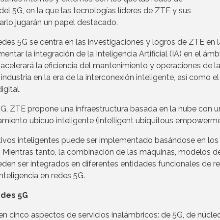
el 5G, en la que las tecnologías líderes de ZTE y sus
rlo jugarán un papel destacado.
Redes 5G se centra en las investigaciones y logros de ZTE en l
entar la integración de la Inteligencia Artificial (IA) en el ámb
acelerará la eficiencia del mantenimiento y operaciones de l
ndustria en la era de la interconexión inteligente, así como el
gital.
 5G, ZTE propone una infraestructura basada en la nube con u
amiento ubicuo inteligente (intelligent ubiquitous empowerme
itivos inteligentes puede ser implementado basándose en los
. Mientras tanto, la combinación de las máquinas, modelos d
en ser integrados en diferentes entidades funcionales de r
nteligencia en redes 5G.
redes 5G
en cinco aspectos de servicios inalámbricos: de 5G, de núcle