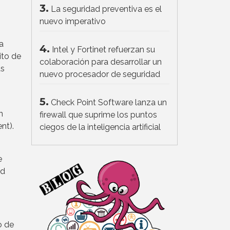
3.
La seguridad preventiva es el
nuevo imperativo
a
4.
Intel y Fortinet refuerzan su
ito de
colaboración para desarrollar un
as
nuevo procesador de seguridad
5.
Check Point Software lanza un
n
firewall que suprime los puntos
nt).
ciegos de la inteligencia artificial
e
ed
o de