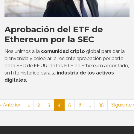
Aprobación del ETF de
Ethereum por la SEC
Nos unimos a la
comunidad cripto
global para dar la
bienvenida y celebrar la reciente aprobación por parte
de la SEC de EE.UU. de los ETF de Ethereum al contado,
un hito histórico para la
industria de los activos
digitales
.
« Anterior
1
2
3
4
5
6
…
35
Siguiente 