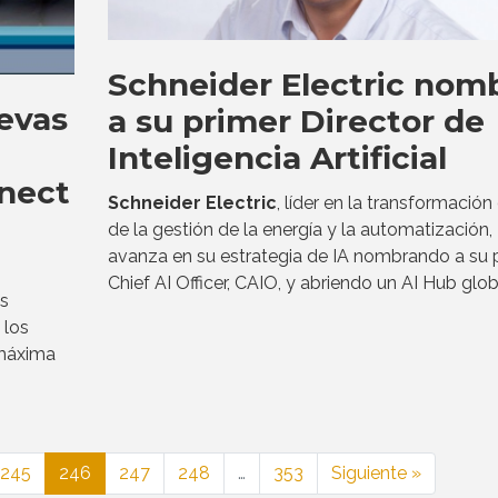
Schneider Electric nom
evas
a su primer Director de
Inteligencia Artificial
nect
Schneider Electric
, líder en la transformación 
de la gestión de la energía y la automatización,
avanza en su estrategia de IA nombrando a su 
Chief AI Officer, CAIO, y abriendo un AI Hub glob
s
 los
 máxima
245
246
247
248
…
353
Siguiente »