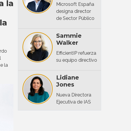
a la
Microsoft España
designa director
de Sector Público
la
Sammie
Walker
erdo
EfficientIP refuerza
l
su equipo directivo
e la
Lidiane
Jones
Nueva Directora
Ejecutiva de IAS