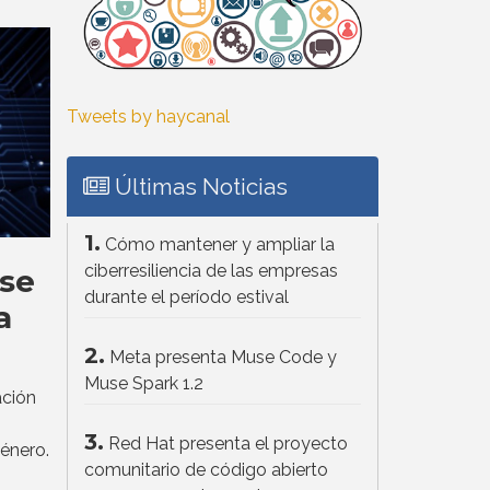
Tweets by haycanal
Últimas Noticias
1.
Cómo mantener y ampliar la
ciberresiliencia de las empresas
 se
durante el período estival
a
2.
Meta presenta Muse Code y
Muse Spark 1.2
ación
3.
Red Hat presenta el proyecto
género.
comunitario de código abierto