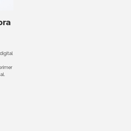
bra
digital
primer
al.