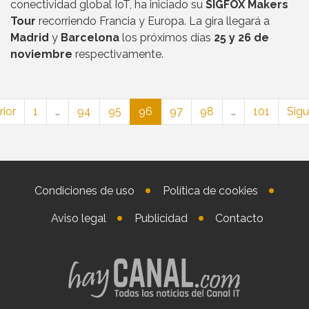
conectividad global IoT, ha iniciado su
SIGFOX Makers
Tour
recorriendo Francia y Europa. La gira llegará a
Madrid
y
Barcelona
los próximos días
25 y 26 de
noviembre
respectivamente.
rior
1
…
94
95
96
97
98
…
101
Sigu
Condiciones de uso
Política de cookies
Aviso legal
Publicidad
Contacto