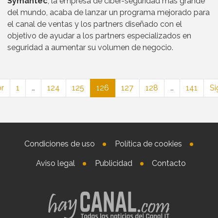
Symantec
, la empresa de ciber-seguridad más grande
del mundo, acaba de lanzar un programa mejorado para
el canal de ventas y los partners diseñado con el
objetivo de ayudar a los partners especializados en
seguridad a aumentar su volumen de negocio.
or
1
…
124
125
126
127
128
…
141
Si
Condiciones de uso
Política de cookies
Aviso legal
Publicidad
Contacto