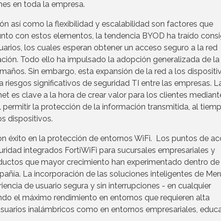
ones en toda la empresa.
ón así como la flexibilidad y escalabilidad son factores que
unto con estos elementos, la tendencia BYOD ha traído consi
suarios, los cuales esperan obtener un acceso seguro a la red
ción. Todo ello ha impulsado la adopción generalizada de la
maños. Sin embargo, esta expansión de la red a los dispositi
riesgos significativos de seguridad TI entre las empresas. L
t es clave a la hora de crear valor para los clientes mediant
 permitir la protección de la información transmitida, al tiem
os dispositivos.
on éxito en la protección de entornos WiFi. Los puntos de a
guridad integrados FortiWiFi para sucursales empresariales y
ductos que mayor crecimiento han experimentado dentro de 
añía. La incorporación de las soluciones inteligentes de Meru
riencia de usuario segura y sin interrupciones - en cualquier
ndo el máximo rendimiento en entornos que requieren alta
suarios inalámbricos como en entornos empresariales, educa