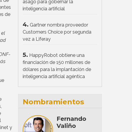
s de
asago para gobernar la
entes
inteligencia artificial
es de
4.
Gartner nombra proveedor
Customers Choice por segunda
 el
vez a Liferay
dad
5.
 ONF-
HappyRobot obtiene una
más
financiación de 150 millones de
dólares para la implantación de
inteligencia artificial agéntica
ue
e
Nombramientos
,
e
Fernando
l
Valiño
inet y