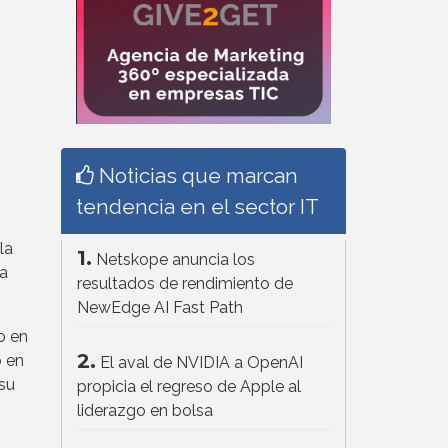
Noticias que marcan
tendencia en el sector IT
 la
1.
Netskope anuncia los
ía
resultados de rendimiento de
NewEdge AI Fast Path
o en
2.
o en
El aval de NVIDIA a OpenAI
 su
propicia el regreso de Apple al
liderazgo en bolsa