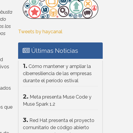
obusta
rdo
s los
Tweets by haycanal
mos
Últimas Noticias
rd
1.
Cómo mantener y ampliar la
tivos
ciberresiliencia de las empresas
durante el período estival
eados
2.
Meta presenta Muse Code y
Muse Spark 1.2
os que
3.
Red Hat presenta el proyecto
comunitario de código abierto