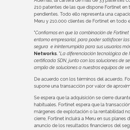
Además, la cartera de más de 33 patentes c
210 patentes de las que dispone Fortinet en
pendientes. Todo ello representa una capaci
Meru y 210.000 clientes de Fortinet en todo 
"
Confiamos en que la combinación de Fortinet 
entorno empresarial, para poder satisfacer las
segura e ininterrumpida para sus usuarios móv
Networks
. "
La diferenciación tecnológica de
certificada SDN, junto con las soluciones de 
amplio de soluciones a nuestros equipos de ve
De acuerdo con los términos del acuerdo, For
supone una transacción por valor de aproxi
Se espera que la adquisición se cierre durante
habituales. Fortinet espera que la transacció
márgenes de explotación o la rentabilidad no
cierre, Fortinet incluirá a Meru en sus planes
anuncio de los resultados financieros del seg