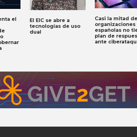
Casi la mitad de
nta el
El EIC se abre a
organizaciones
tecnologías de uso
españolas no t
de
dual
plan de respues
to
ante ciberataq
obernar
a