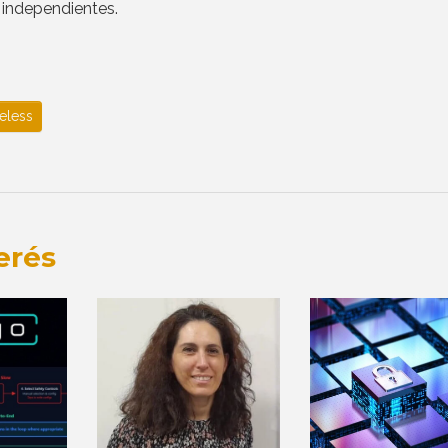
independientes.
eless
erés