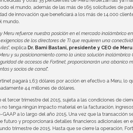
oncedidas y otras 35 pendientes de Meru refuerzan las ya má
 todo el mundo, además de las más de 165 solicitudes de pat
dad de innovación que beneficiará a los más de 14.000 client
el mundo.
y Meru refuerce nuestra posición en el mercado inalámbrico en
 exigencias de los directores de TI que requieren una conectivi
iles
", explica
Dr. Bami Bastani, presidente y CEO de Meru
 Meru y su posicionamiento como la única solución inalámbrica
seguridad de accesos de Fortinet, proporcionarán una abanico 
ntas y socios de canal
".
tinet pagará 1,63 dólares por acción en efectivo a Meru, lo q
madamente 44 millones de dólares.
 el tercer trimestre del 2015, sujeta a las condiciones de cierr
n no tenga ningún impacto material en la facturación, ingresos
-GAAP a lo largo del año 2015. Una vez que la transacción s
 de futuro y proporcionará detalles financieros adicionales en e
undo trimestre de 2015. Hasta que se cierre la operación, Fort