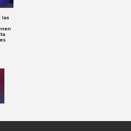
 las
ienen
ta
ues