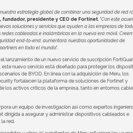
nuestra estrategia global de combinar una seguridad de red r
, fundador, presidente y CEO de Fortinet
. "
Con este acue
evas soluciones y servicios que ayuden a las empresas de todo
s redes cableadas e inalámbricas en la nueva era móvil. Cree
eguridad end-to-end, aumentará nuestras oportunidades de
y partners en todo el mundo
".
 el lanzamiento de un nuevo servicio de suscripción FortiGua
 este nuevo servicio está diseñado para proteger los disposi
cenarios de BYOD. En línea con la adquisición de Meru, los
curity fortalecen la plataforma de soluciones de Fortinet y
e los activos críticos de la empresa, tanto en entornos cabl
rpora un equipo de investigación así como expertos ingenier
net dirigida a asegurar y administrar dispositivos cableados e
la red.