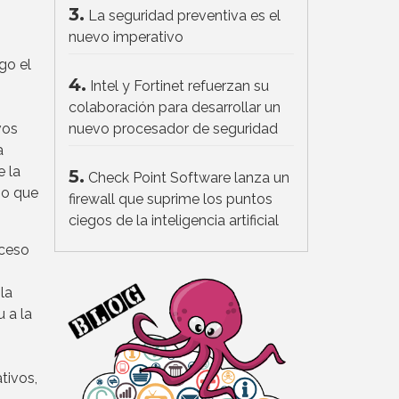
3.
La seguridad preventiva es el
nuevo imperativo
go el
4.
Intel y Fortinet refuerzan su
colaboración para desarrollar un
vos
nuevo procesador de seguridad
a
e la
5.
Check Point Software lanza un
po que
firewall que suprime los puntos
ciegos de la inteligencia artificial
cceso
la
 a la
tivos,