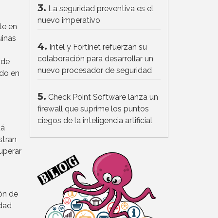
3.
La seguridad preventiva es el
nuevo imperativo
te en
uinas
4.
Intel y Fortinet refuerzan su
colaboración para desarrollar un
 de
nuevo procesador de seguridad
ndo en
5.
Check Point Software lanza un
firewall que suprime los puntos
ciegos de la inteligencia artificial
tá
stran
uperar
ón de
idad