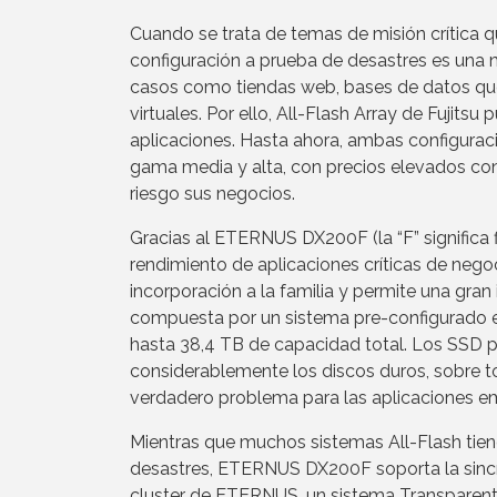
Cuando se trata de temas de misión crítica q
configuración a prueba de desastres es una
casos como tiendas web, bases de datos qu
virtuales. Por ello, All-Flash Array de Fujits
aplicaciones. Hasta ahora, ambas configuraci
gama media y alta, con precios elevados co
riesgo sus negocios.
Gracias al ETERNUS DX200F (la “F” significa
rendimiento de aplicaciones críticas de nego
incorporación a la familia y permite una gran
compuesta por un sistema pre-configurado e
hasta 38,4 TB de capacidad total. Los SSD p
considerablemente los discos duros, sobre t
verdadero problema para las aplicaciones em
Mientras que muchos sistemas All-Flash tien
desastres, ETERNUS DX200F soporta la sincr
cluster de ETERNUS, un sistema Transparent 