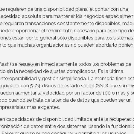
ue requieren de una disponibilidad plena, el contar con una
 necesidad absoluta para mantener los negocios especialmen
e requieren transacciones constantemente disponibles, máq
u puede proporcionar el rendimiento necesario para este tipo de
ones están por lo general sólo disponibles para los sistemas
n lo que muchas organizaciones no pueden abordarlo ponie
 flash) se resuelven inmediatamente todos los problemas de
cio sin la necesidad de ajustes complicados. Es la última
 interoperabilidad y gestión simplificada. La memoria flash es
quipado con 5-24 discos de estado sólido (SSD) que sumini
ueden aumentar la velocidad por un factor de 100 o más y s
odo cuando se trata de latencia de datos que pueden ser un
presariales más exigentes.
en capacidades de disponibilidad limitada ante la recuperaci
onización de datos entre dos sistemas, usando la funcional
Failover que se puede configurar y permite a los usuarios