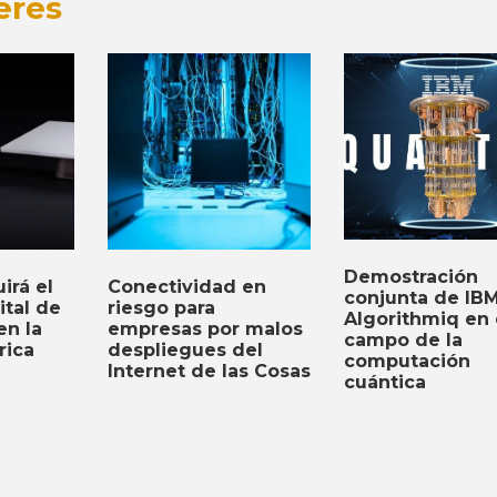
erés
Demostración
Conectividad en
irá el
conjunta de IBM
riesgo para
ital de
Algorithmiq en 
empresas por malos
n la
campo de la
despliegues del
rica
computación
Internet de las Cosas
cuántica