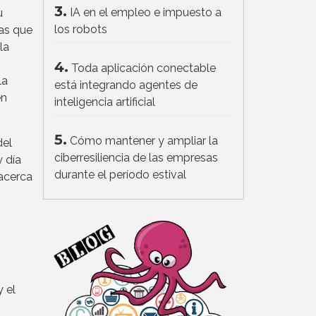
3.
IA en el empleo e impuesto a
u
los robots
ias que
la
4.
Toda aplicación conectable
la
está integrando agentes de
en
inteligencia artificial
5.
Cómo mantener y ampliar la
del
ciberresiliencia de las empresas
y día
durante el período estival
acerca
y el