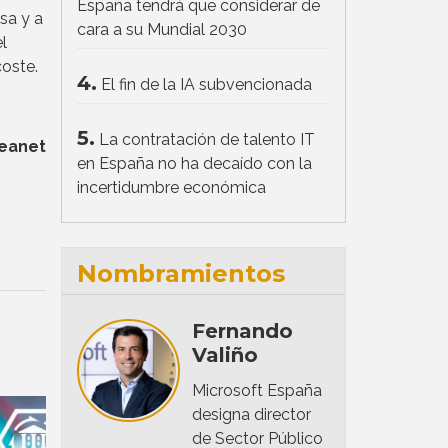
España tendrá que considerar de
sa y a
cara a su Mundial 2030
l
coste.
4.
El fin de la IA subvencionada
5.
La contratación de talento IT
Geanet
en España no ha decaído con la
incertidumbre económica
Nombramientos
Fernando
Valiño
Microsoft España
designa director
de Sector Público