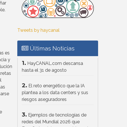
ñar
le.
Tweets by haycanal
Últimas Noticias
as es
cia y
1.
HayCANAL.com descansa
lución
hasta el 31 de agosto
cretas
l
2.
El reto energético que la IA
las
plantea a los data centers y sus
parse
riesgos aseguradores
e
3.
Ejemplos de tecnologías de
redes del Mundial 2026 que