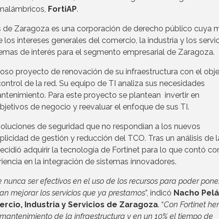
 inalámbricos,
FortiAP
.
os de Zaragoza es una corporación de derecho público cuya m
os intereses generales del comercio, la industria y los servic
temas de interés para el segmento empresarial de Zaragoza.
oso proyecto de renovación de su infraestructura con el obje
 control de la red. Su equipo de TI analiza sus necesidades
ntenimiento. Para este proyecto se plantean invertir en
bjetivos de negocio y reevaluar el enfoque de sus TI.
oluciones de seguridad que no respondían a los nuevos
licidad de gestión y reducción del TCO. Tras un análisis de l
ecidió adquirir la tecnología de Fortinet para lo que contó co
iencia en la integración de sistemas innovadores.
 nunca ser efectivos en el uso de los recursos para poder pone
n mejorar los servicios que ya prestamos
”, indicó
Nacho Pelá
rcio, Industria y Servicios de Zaragoza
. “
Con Fortinet h
 mantenimiento de la infraestructura y en un 10% el tiempo de