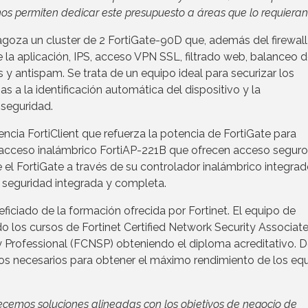
 nos permiten dedicar este presupuesto a áreas que lo requieran
goza un cluster de 2 FortiGate-90D que, además del firewall
 la aplicación, IPS, acceso VPN SSL, filtrado web, balanceo 
s y antispam. Se trata de un equipo ideal para securizar los
 a la identificación automática del dispositivo y la
 seguridad.
ncia FortiClient que refuerza la potencia de FortiGate para
e acceso inalámbrico FortiAP-221B que ofrecen acceso seguro
l FortiGate a través de su controlador inalámbrico integrado
 seguridad integrada y completa.
iciado de la formación ofrecida por Fortinet. El equipo de
do los cursos de Fortinet Certified Network Security Associat
y Professional (FCNSP) obteniendo el diploma acreditativo. D
os necesarios para obtener el máximo rendimiento de los eq
recemos soluciones alineadas con los objetivos de negocio de