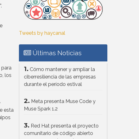
”.
de
Tweets by haycanal
Últimas Noticias
 para
1.
Cómo mantener y ampliar la
, los
ciberresiliencia de las empresas
durante el período estival
2.
Meta presenta Muse Code y
e
Muse Spark 1.2
e esta
uipos
3.
Red Hat presenta el proyecto
comunitario de código abierto