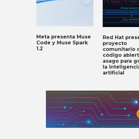
Meta presenta Muse
Red Hat prese
Code y Muse Spark
proyecto
1.2
comunitario 
código abier
asago para g
la inteligenci
artificial