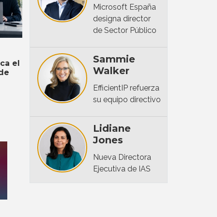
Microsoft España
designa director
de Sector Público
Sammie
rca el
Walker
 de
EfficientIP refuerza
su equipo directivo
Lidiane
Jones
Nueva Directora
Ejecutiva de IAS