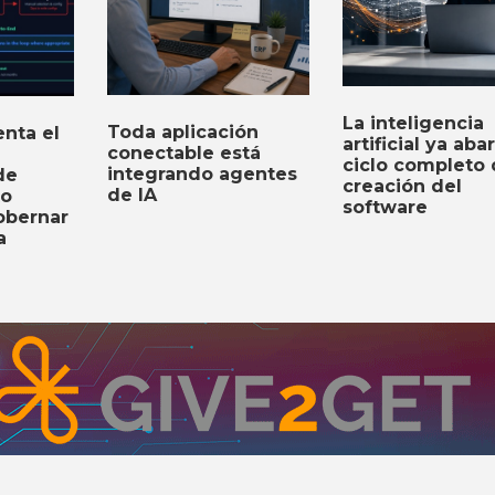
La inteligencia
Toda aplicación
nta el
artificial ya aba
conectable está
ciclo completo
integrando agentes
de
creación del
de IA
to
software
obernar
a