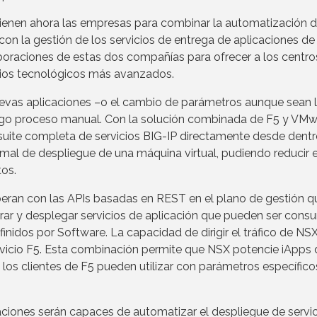
tienen ahora las empresas para combinar la automatización d
n la gestión de los servicios de entrega de aplicaciones de
aboraciones de estas dos compañías para ofrecer a los centro
icios tecnológicos más avanzados.
uevas aplicaciones –o el cambio de parámetros aunque sean 
argo proceso manual. Con la solución combinada de F5 y VMw
suite completa de servicios BIG-IP directamente desde dent
l de despliegue de una máquina virtual, pudiendo reducir e
os.
eran con las APIs basadas en REST en el plano de gestión q
istrar y desplegar servicios de aplicación que pueden ser con
inidos por Software. La capacidad de dirigir el tráfico de NS
rvicio F5. Esta combinación permite que NSX potencie iApps 
os clientes de F5 pueden utilizar con parámetros específico
ciones serán capaces de automatizar el despliegue de servi