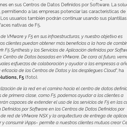
ones en sus Centros de Datos Definidos por Software. La solu
n, permitiendo a las empresas potenciar las características de
. Los usuarios también podrán continuar usando sus plantillas
faces nativas de F5.
de VMware y F5 en sus infraestructuras, y nuestro objetivo es
ros clientes puedan obtener más beneficios a la hora de combi
F5 Synthesis y los Servicios de Aplicación definidos por Softw
 de Centro de Datos basadas en VMware. De cara al futuro, vem
uales esfuerzos de colaboración y ayudar a las empresas a añ
eficacia de los Centros de Datos y los despliegues Cloud
”, ha
lutions, F5
(foto).
ización de la red en el camino hacia el centro de datos defini
s de primera clase, como F5, podemos ayudar a los clientes a
rán capaces de extender el uso de los servicios de F5 en las 
n Definidos por Software en los Centros de Datos Definidos por
ón de red de VMware NSX y la arquitectura de entrega de aplica
 y consumir iApps– permite a nuestros clientes mutuos crear C