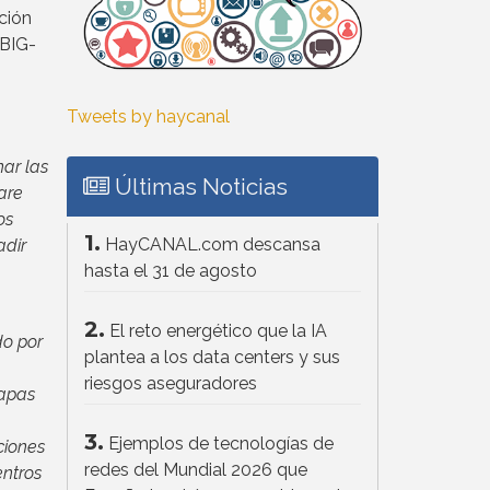
ción
 BIG-
Tweets by haycanal
nar las
Últimas Noticias
are
os
1.
HayCANAL.com descansa
adir
hasta el 31 de agosto
2.
El reto energético que la IA
do por
plantea a los data centers y sus
riesgos aseguradores
capas
3.
Ejemplos de tecnologías de
ciones
redes del Mundial 2026 que
entros