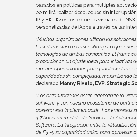
basados en políticas para múltiples aplicaci
permitirá realizar despliegues sin interrupció
IP y BIG-IQ en los entornos virtuales de NSX
personalizadas de iApps a través de las inter
“
Muchas organizaciones utilizan las soluciones 
hacerlas incluso más sencillas para que nuest
tecnologías de ambas compañías. El framework 
proporcionan un ajuste ideal para iniciativas
muchas oportunidades para fortalecer los act
capacidades sin complejidad, maximizando la 
declarado
Manny Rivelo, EVP, Strategic So
“
Las organizaciones están adoptando la virtual
software, y con nuestro ecosistema de partner
acelerar esa implementación. Las empresas se
4-7 hacia un modelo de Servicios de Aplicació
Software. La integración entre la virtualizaci
de F5 –y su capacidad única para aprovisionar