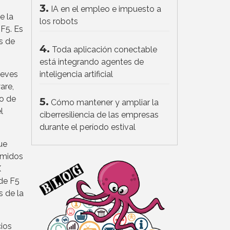
3.
IA en el empleo e impuesto a
e la
los robots
 F5. Es
s de
4.
Toda aplicación conectable
está integrando agentes de
leves
inteligencia artificial
are,
ro de
5.
Cómo mantener y ampliar la
l
ciberresiliencia de las empresas
durante el período estival
ue
sumidos
X
de F5
s de la
cios