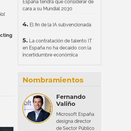
España tendrá que considerar de
cara a su Mundial 2030
ial
4.
El fin de la IA subvencionada
ecting
5.
La contratación de talento IT
en España no ha decaído con la
incertidumbre económica
Nombramientos
Fernando
Valiño
Microsoft España
designa director
de Sector Público