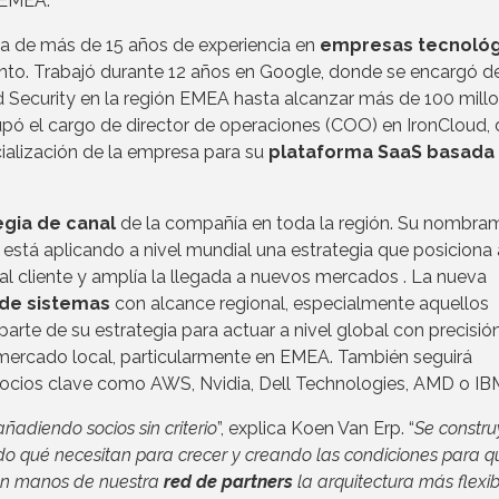
 EMEA.
ia de más de 15 años de experiencia en
empresas tecnológ
ento. Trabajó durante 12 años en Google, donde se encargó de
Security en la región EMEA hasta alcanzar más de 100 mill
upó el cargo de director de operaciones (COO) en IronCloud,
ialización de la empresa para su
plataforma SaaS basada
egia de canal
de la compañía en toda la región. Su nombra
tá aplicando a nivel mundial una estrategia que posiciona 
 al cliente y amplía la llegada a nuevos mercados . La nueva
 de sistemas
con alcance regional, especialmente aquellos
parte de su estrategia para actuar a nivel global con precisió
l mercado local, particularmente en EMEA. También seguirá
 socios clave como AWS, Nvidia, Dell Technologies, AMD o IB
adiendo socios sin criterio
”, explica Koen Van Erp. “
Se constr
ndo qué necesitan para crecer y creando las condiciones para q
 en manos de nuestra
red de partners
la arquitectura más flexib