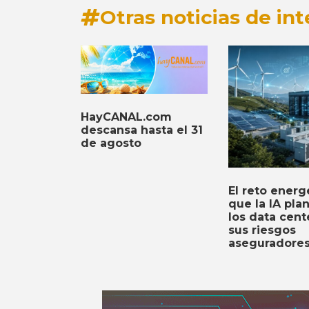
Otras noticias de int
HayCANAL.com
descansa hasta el 31
de agosto
El reto energ
que la IA pla
los data cent
sus riesgos
aseguradore