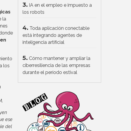
3.
IA en el empleo e impuesto a
icas
los robots
 la
ones
4.
Toda aplicación conectable
 donde
está integrando agentes de
 en
inteligencia artificial
5.
Cómo mantener y ampliar la
miento
ciberresiliencia de las empresas
a los
durante el período estival
n
M.
uyen
ue ese
le del