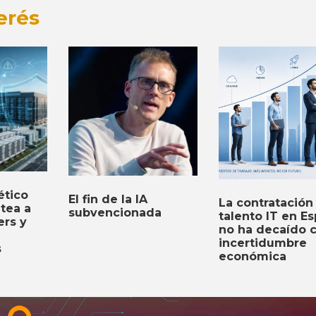
erés
ético
El fin de la IA
La contratación
ntea a
subvencionada
talento IT en E
ers y
no ha decaído c
incertidumbre
s
económica