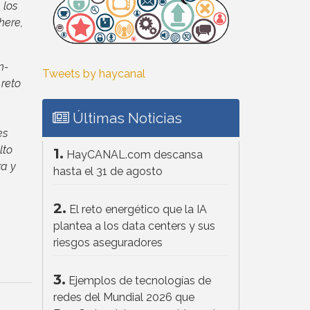
 los
here,
n-
Tweets by haycanal
 reto
Últimas Noticias
es
lto
1.
HayCANAL.com descansa
ra y
hasta el 31 de agosto
2.
El reto energético que la IA
plantea a los data centers y sus
riesgos aseguradores
3.
Ejemplos de tecnologías de
redes del Mundial 2026 que