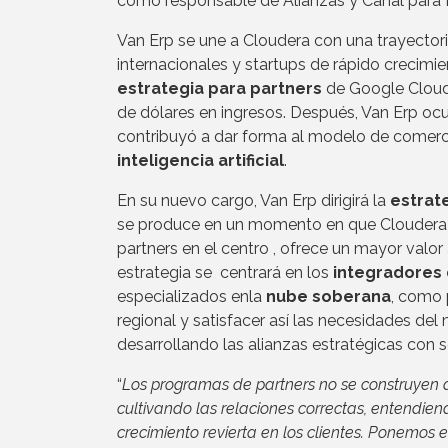
como responsable de Alianzas y Canal para
Van Erp se une a Cloudera con una trayector
internacionales y startups de rápido crecimi
estrategia para partners
de Google Cloud 
de dólares en ingresos. Después, Van Erp oc
contribuyó a dar forma al modelo de comerc
inteligencia artificial
.
En su nuevo cargo, Van Erp dirigirá la
estrat
se produce en un momento en que Cloudera es
partners en el centro , ofrece un mayor valor
estrategia se centrará en los
integradores
especializados enla
nube soberana
, como 
regional y satisfacer así las necesidades de
desarrollando las alianzas estratégicas con
“
Los programas de partners no se construyen añ
cultivando las relaciones correctas, entendie
crecimiento revierta en los clientes. Ponemos