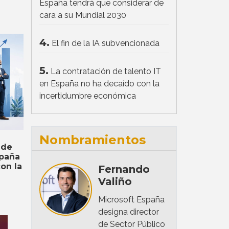
España tendrá que considerar de
cara a su Mundial 2030
4.
El fin de la IA subvencionada
5.
La contratación de talento IT
en España no ha decaído con la
incertidumbre económica
Nombramientos
 de
spaña
on la
Fernando
Valiño
Microsoft España
designa director
de Sector Público