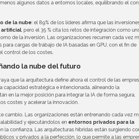
 menos algunos datos a entornos locales, equilibrando el cont
o de la nube
: el 89% de los líderes afirma que las inversione
artificial
, pero el 35 % cita los retos de integración como un
etorno de la inversión. Las organizaciones recurren cada vez 
s para cargas de trabajo de IA basadas en GPU, con el fin de
l control de los costes.
eñando la nube del futuro
ya que la arquitectura define ahora el control de las empres
capacidad estratégica e intencionada, alineando la
tán en la mejor posición para integrar la IA de forma segura,
los costes y acelerar la innovación.
este cambio. Las organizaciones están entrenando cada vez 
alabilidad y ejecutándolos en
entornos privados para la
n la confianza. Las arquitecturas híbridas están surgiendo c
blicos y privados a la perfección, lo que permite a las empre