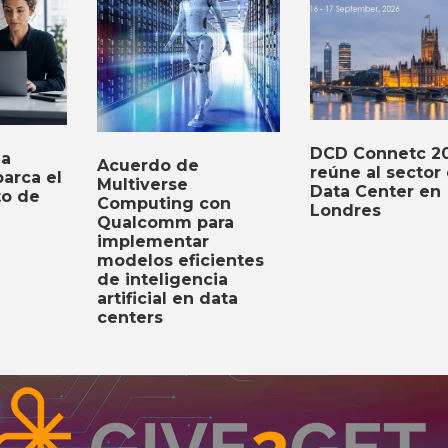
DCD Connetc 2
ia
Acuerdo de
reúne al sector
barca el
Multiverse
Data Center en
to de
Computing con
Londres
Qualcomm para
implementar
modelos eficientes
de inteligencia
artificial en data
centers