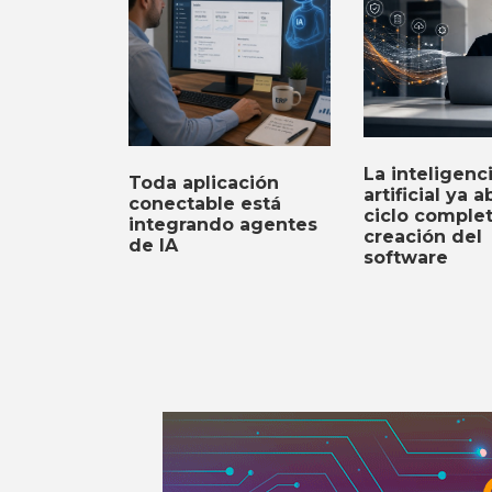
La inteligenc
Toda aplicación
artificial ya a
conectable está
ciclo comple
integrando agentes
creación del
de IA
software