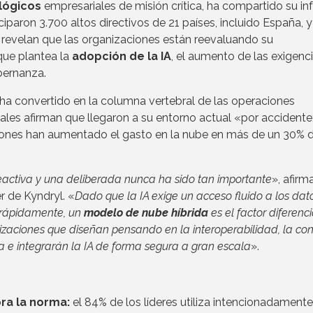
lógicos
empresariales de misión crítica, ha compartido su i
paron 3.700 altos directivos de 21 países, incluido España, y
revelan que las organizaciones están reevaluando su
que plantea la
adopción de la IA
, el aumento de las exigenc
bernanza.
ha convertido en la columna vertebral de las operaciones
rales afirman que llegaron a su entorno actual «por accident
ciones han aumentado el gasto en la nube en más de un 30% 
reactiva y una deliberada nunca ha sido tan importante
», afirm
r de Kyndryl. «
Dado que la IA exige un acceso fluido a los dat
 rápidamente, un
modelo de nube híbrida
es el factor diferenc
nizaciones que diseñan pensando en la interoperabilidad, la co
a e integrarán la IA de forma segura a gran escala
».
ora la norma:
el 84% de los líderes utiliza intencionadamente