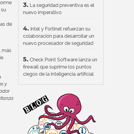
nforme
3.
La seguridad preventiva es el
 su
nuevo imperativo
ias de
4.
Intel y Fortinet refuerzan su
colaboración para desarrollar un
nuevo procesador de seguridad
e, más
de
5.
Check Point Software lanza un
firewall que suprime los puntos
ciegos de la inteligencia artificial
a
os y
iador
nfianza