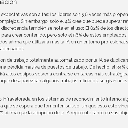
mación
s expectativas son altas: los líderes son 5,6 veces más prope
complejos. Sin embargo, solo el 4% cree que puede superar re
discrepancia también se nota en el uso: El 82% de los direct
A para crear contenido, pero solo el 56% de estos empleados 
s afirma que utilizaría más la IA en un entorno profesional s
n adecuados.
ión de trabajo totalmente automatizado por la IA se duplicar
una pérdida masiva de puestos de trabajo. De hecho, el 34% 
irá a los equipos volver a centrarse en tareas más estratégic
unque desaparezcan algunos trabajos rutinarios, surgirán nue
o infravalorada en los sistemas de reconocimiento interno: a
ma que se espera que fomenten su uso, sin que esto esté vin
0% afirma que la adopción de la IA repercute tanto en sus obj