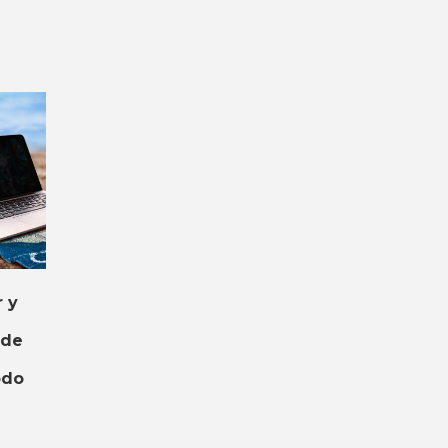
 y
 de
odo