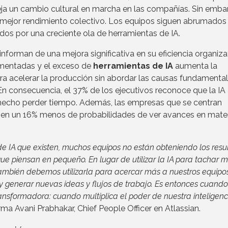
leja un cambio cultural en marcha en las compañías. Sin emba
un mejor rendimiento colectivo. Los equipos siguen abrumados
dos por una creciente ola de herramientas de IA.
forman de una mejora significativa en su eficiencia organizat
agmentadas y el exceso de
herramientas de IA
aumenta la
ra acelerar la producción sin abordar las causas fundamenta
En consecuencia, el 37% de los ejecutivos reconoce que la IA
 hecho perder tiempo. Además, las empresas que se centran
enen un 16% menos de probabilidades de ver avances en mate
e IA que existen, muchos equipos no están obteniendo los resu
ue piensan en pequeño. En lugar de utilizar la IA para tachar 
 también debemos utilizarla para acercar más a nuestros equipos
 generar nuevas ideas y flujos de trabajo. Es entonces cuando 
nsformadora: cuando multiplica el poder de nuestra inteligenc
firma Avani Prabhakar, Chief People Officer en Atlassian.