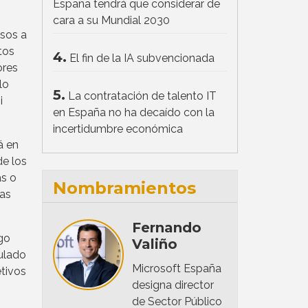
España tendrá que considerar de
cara a su Mundial 2030
nsos a
tos
4.
El fin de la IA subvencionada
ores
lo
5.
La contratación de talento IT
i
en España no ha decaído con la
incertidumbre económica
á en
de los
as o
Nombramientos
vas
Fernando
lgo
Valiño
culado
Microsoft España
etivos
designa director
de Sector Público