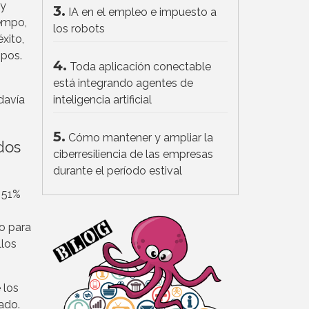
 y
3.
IA en el empleo e impuesto a
iempo,
los robots
xito,
ipos.
4.
Toda aplicación conectable
está integrando agentes de
davía
inteligencia artificial
5.
Cómo mantener y ampliar la
dos
ciberresiliencia de las empresas
durante el período estival
l 51%
to para
llos
 los
ado.