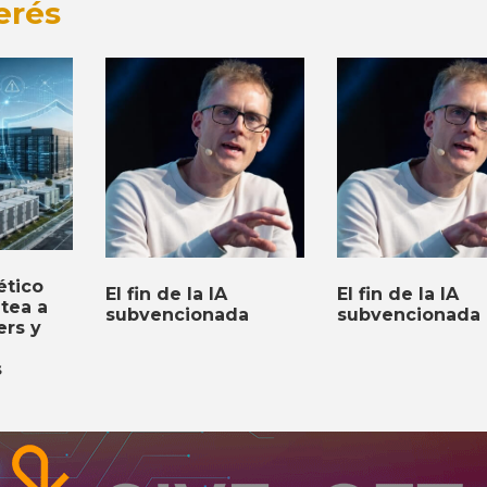
erés
ético
El fin de la IA
El fin de la IA
ntea a
subvencionada
subvencionada
ers y
s