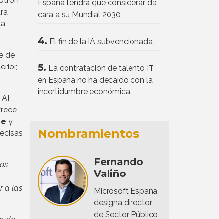
otron
España tendrá que considerar de
ara
cara a su Mundial 2030
ta
4.
El fin de la IA subvencionada
e de
5.
rior,
La contratación de talento IT
en España no ha decaído con la
incertidumbre económica
 AI
frece
re
y
Nombramientos
ecisas
Fernando
los
Valiño
r a las
Microsoft España
designa director
de Sector Público