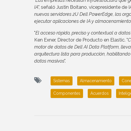
"
Las empresas necesitan infraestructura que ge
IA
", señaló Justin Boitano, vicepresidente de 
nuevos servidores 2U Dell PowerEdge, las org
ejecutar aplicaciones de IA y almacenamiento
"
El acceso rápido, preciso y contextual a datos
Ken Exner, Director de Producto en Elastic. "
C
motor de datos de Dell AI Data Platform, lle
arquitectura lista para producción, habilitand
datos masivos
".
Sistemas
Almacenamiento
Cone
Componentes
Acuerdos
Intelig