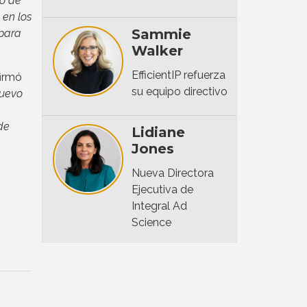
jo de
en los
Sammie
 para
Walker
EfficientIP refuerza
afirmó
su equipo directivo
nuevo
de
Lidiane
Jones
Nueva Directora
Ejecutiva de
Integral Ad
Science