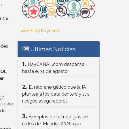
e
ntar
Tweets by haycanal
ades
Últimas Noticias
1.
HayCANAL.com descansa
hasta el 31 de agosto
SQL
ar
2.
El reto energético que la IA
plantea a los data centers y sus
ge
riesgos aseguradores
l para
 de
3.
Ejemplos de tecnologías de
redes del Mundial 2026 que