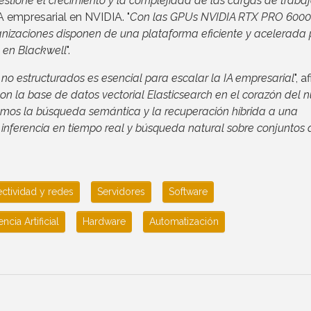
stione el crecimiento y la complejidad de las cargas de traba
IA empresarial en NVIDIA. "
Con las GPUs NVIDIA RTX PRO 6000 
anizaciones disponen de una plataforma eficiente y acelerada
 en Blackwell
".
 no estructurados es esencial para escalar la IA empresarial
", 
on la base de datos vectorial Elasticsearch en el corazón del 
vamos la búsqueda semántica y la recuperación híbrida a una
o inferencia en tiempo real y búsqueda natural sobre conjuntos 
ctividad y redes
Servidores
Software
encia Artificial
Hardware
Automatización