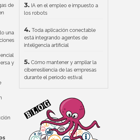
3.
gas de
IA en el empleo e impuesto a
en
los robots
4.
Toda aplicación conectable
lo una
está integrando agentes de
aciones
inteligencia artificial
encial
5.
Cómo mantener y ampliar la
persa y
ciberresiliencia de las empresas
durante el período estival
e
n
cción
os