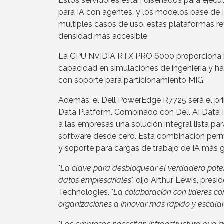
Estos servidores están diseñados para eje
para IA con agentes, y los modelos base de 
múltiples casos de uso, estas plataformas r
densidad más accesible.
La GPU NVIDIA RTX PRO 6000 proporciona ha
capacidad en simulaciones de ingeniería y ha
con soporte para particionamiento MIG.
Además, el Dell PowerEdge R7725 será el prim
Data Platform. Combinado con Dell AI Data 
a las empresas una solución integral lista pa
software desde cero. Esta combinación perm
y soporte para cargas de trabajo de IA más 
"
La clave para desbloquear el verdadero potencia
datos empresariales
", dijo Arthur Lewis, pre
Technologies. "
La colaboración con líderes co
organizaciones a innovar más rápido y escala