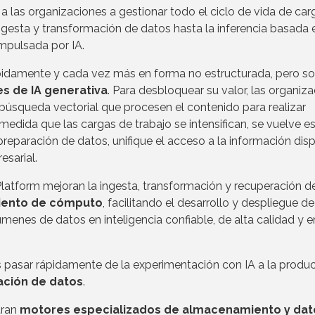
 las organizaciones a gestionar todo el ciclo de vida de car
ingesta y transformación de datos hasta la inferencia basada 
mpulsada por IA.
pidamente y cada vez más en forma no estructurada, pero so
es de IA generativa
. Para desbloquear su valor, las organiz
búsqueda vectorial que procesen el contenido para realizar
edida que las cargas de trabajo se intensifican, se vuelve es
 preparación de datos, unifique el acceso a la información dis
esarial.
Platform mejoran la ingesta, transformación y recuperación d
iento de cómputo
, facilitando el desarrollo y despliegue de
menes de datos en inteligencia confiable, de alta calidad y e
s pasar rápidamente de la experimentación con IA a la produ
ación de datos
.
tran
motores especializados de almacenamiento y dat