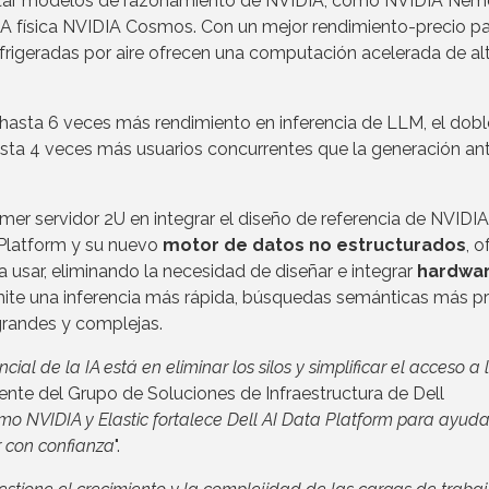
cutar modelos de razonamiento de NVIDIA, como NVIDIA Nem
IA física NVIDIA Cosmos. Con un mejor rendimiento-precio p
efrigeradas por aire ofrecen una computación acelerada de al
sta 6 veces más rendimiento en inferencia de LLM, el dobl
sta 4 veces más usuarios concurrentes que la generación ante
er servidor 2U en integrar el diseño de referencia de NVIDIA
Platform y su nuevo
motor de datos no estructurados
, o
ra usar, eliminando la necesidad de diseñar e integrar
hardwa
ite una inferencia más rápida, búsquedas semánticas más pr
grandes y complejas.
l de la IA está en eliminar los silos y simplificar el acceso a 
sidente del Grupo de Soluciones de Infraestructura de Dell
mo NVIDIA y Elastic fortalece Dell AI Data Platform para ayuda
r con confianza
".