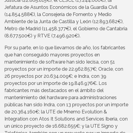
Justicia (22.865.815€), el CESCE (17.244.000€), la
Jefatura de Asuntos Económicos de la Guardia Civil
(14.854.588€), la Consejería de Fomento y Medio
Ambiente de la Junta de Castilla y León (12.893.682€),
Metro de Madrid (11.458.377€), el Gobierno de Cantabria
(8.677.500€) y RTVE (7.496.920€).
Por su parte, en lo que llevamos de año, los fabricantes
que han conseguido mayores proyectos en
mantenimiento de software han sido Iecisa, con 51
proyectos por un importe de 22.962.857€; Oracle, con
26 proyectos por 20.634.009€; e Indra, con 39
proyectos por un importe de 19.846.976€. Los
fabricantes más destacados en el ámbito del
mantenimiento del hardware para administraciones
públicas han sido Indra, con 13 proyectos por un importe
de 20.364.160€; la UTE de Mnemo Evolution &
Integration con Atos It Solutions and Services Iberia, con
un único proyecto de 16.682.655€; y la UTE Signo y