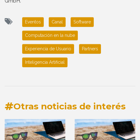
GmbH.
Eventos
Canal
Software
Computación en la nube
Experiencia de Usuario
Partners
Inteligencia Artificial
Otras noticias de interés