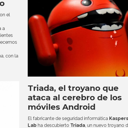
io
on el
a a
lientes
frecemos
a, con la
Triada, el troyano que
ataca al cerebro de los
móviles Android
El fabricante de seguridad informática
Kasper
Lab
ha descubierto
Triada
, un nuevo troyano d