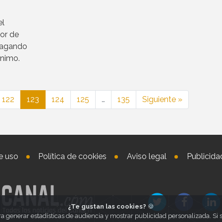
el
tor de
pagando
ínimo.
122
123
124
125
…
135
Siguiente »
e uso
Política de cookies
Aviso legal
Publicida
¿Te gustan las cookies?
🍪
ra generar estadísticas de audiencia y mostrar publicidad personalizada. S