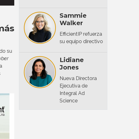
Sammie
Walker
más
EfficientIP refuerza
su equipo directivo
ado su
yber
Lidiane
a
Jones
s
Nueva Directora
Ejecutiva de
Integral Ad
Science