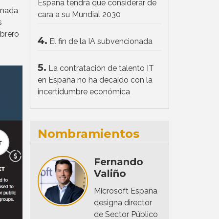
España tendrá que considerar de
onada
cara a su Mundial 2030
s
ebrero
4.
El fin de la IA subvencionada
5.
La contratación de talento IT
en España no ha decaído con la
incertidumbre económica
Nombramientos
Fernando
Valiño
Microsoft España
designa director
de Sector Público