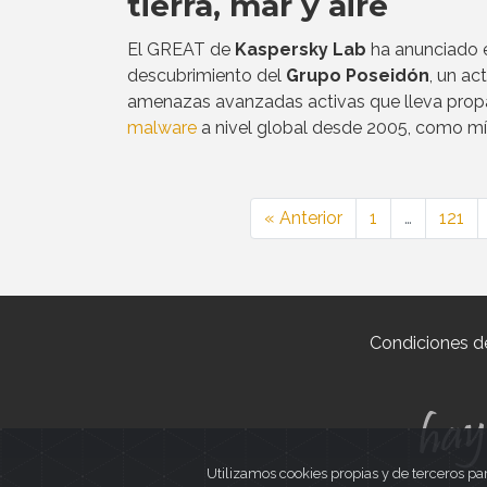
tierra, mar y aire
El GREAT de
Kaspersky Lab
ha anunciado 
descubrimiento del
Grupo Poseidón
, un ac
amenazas avanzadas activas que lleva pro
malware
a nivel global desde 2005, como m
« Anterior
1
…
121
Condiciones d
Utilizamos cookies propias y de terceros pa