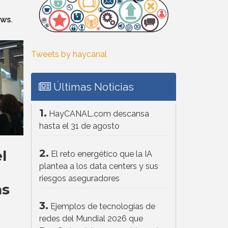
ows
.
Tweets by haycanal
Últimas Noticias
1.
HayCANAL.com descansa
hasta el 31 de agosto
2.
l
El reto energético que la IA
plantea a los data centers y sus
riesgos aseguradores
as
3.
Ejemplos de tecnologías de
redes del Mundial 2026 que