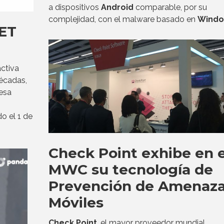
a dispositivos
Android
comparable, por su
complejidad, con el malware basado en
Wind
SET
activa
écadas,
esa
do el 1 de
Check Point exhibe en e
MWC su tecnología de
Prevención de Amenaz
Móviles
Check Point
, el mayor proveedor mundial