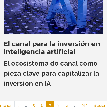
El canal para la inversión en
inteligencia artificial
El ecosistema de canal como
pieza clave para capitalizar la
inversión en IA
nterior
1
…
5
6
7
8
9
…
213
Siguien