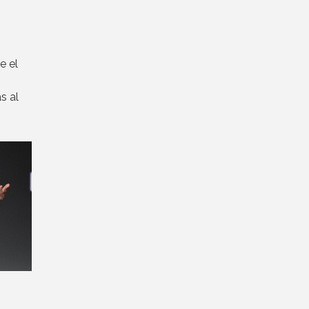
e el
s al