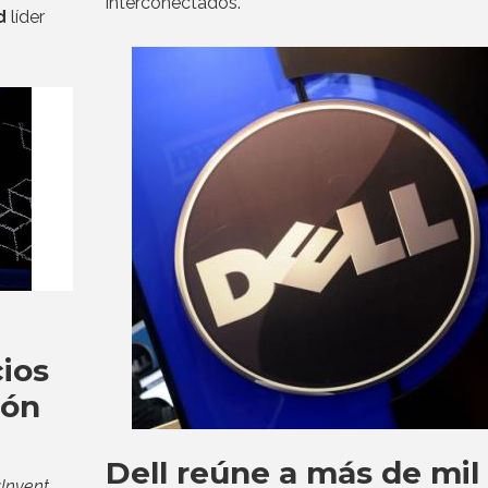
interconectados.
d
líder
ios
ión
Dell reúne a más de mil
Invent
.