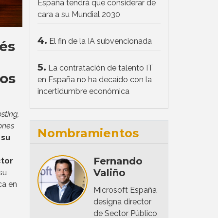
España tendrá que considerar de
cara a su Mundial 2030
4.
El fin de la IA subvencionada
vés
5.
La contratación de talento IT
los
en España no ha decaído con la
incertidumbre económica
sting,
ones
Nombramientos
e
su
Fernando
tor
Valiño
su
ca en
Microsoft España
designa director
de Sector Público