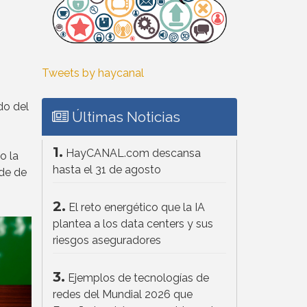
Tweets by haycanal
do del
Últimas Noticias
1.
HayCANAL.com descansa
o la
hasta el 31 de agosto
rde de
2.
El reto energético que la IA
plantea a los data centers y sus
riesgos aseguradores
3.
Ejemplos de tecnologías de
redes del Mundial 2026 que