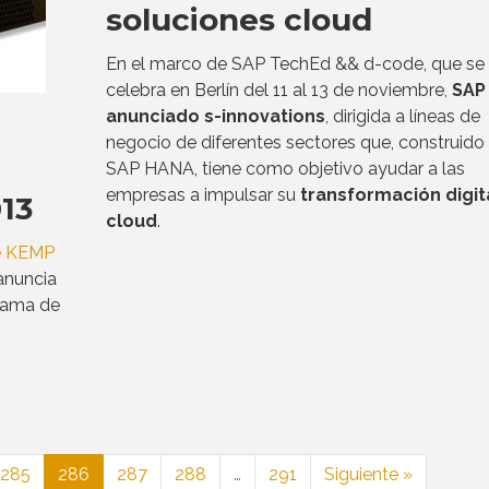
soluciones cloud
En el marco de SAP TechEd && d-code, que se
celebra en Berlín del 11 al 13 de noviembre,
SAP
anunciado s-innovations
, dirigida a líneas de
negocio de diferentes sectores que, construido
SAP HANA, tiene como objetivo ayudar a las
empresas a impulsar su
transformación digita
13
cloud
.
de KEMP
nuncia
grama de
s
285
286
287
288
…
291
Siguiente »