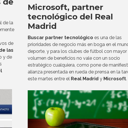
s de
Microsoft, partner
tecnológico del Real
l de la
Madrid
temente
Buscar partner tecnológico
es una de las
ivos de
prioridades de negocio más en boga en el mun
de las
deporte, y para los clubes de fútbol con mayor
o y de
volumen de beneficios no vale con un socio
s
estratégico cualquiera, como pone de manifiest
l
alianza presentada en rueda de prensa en la ta
este martes entre el
Real Madrid
y
Microsoft
.