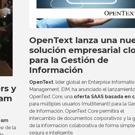
OpenText lanza una nu
solución empresarial cl
para la Gestión de
Información
OpenText
, líder global en Enterprise Informati
rs y
Management, EIM, ha anunciado el lanzamient
eam
OpenText Core, una
oferta SAAS basada en 
para múltiples usuarios (multitenant) para la Ge
de Información. OpenText Core permitirá el
intercambio de documentos corporativos y la g
eeam
de la información colaborativa de forma simple
ow de la
segura e inteligente.
de