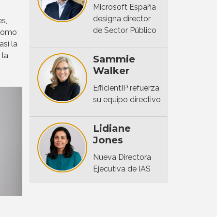
Microsoft España
designa director
s,
de Sector Público
omo
así la
 la
Sammie
Walker
EfficientIP refuerza
su equipo directivo
Lidiane
Jones
Nueva Directora
Ejecutiva de IAS