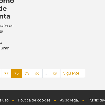
como
 de
nta
ación de
la
o
 Gran
77
78
79
80
…
85
Siguiente »
e uso
Política de cookies
Aviso legal
Publicida