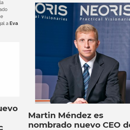
la
cado
de
gal a
Eva
uevo
Martin Méndez es
nombrado nuevo CEO d
c