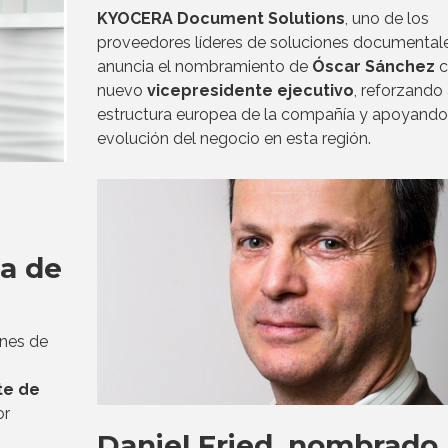
KYOCERA Document Solutions
, uno de los
proveedores líderes de soluciones documentale
anuncia el nombramiento de
Óscar Sánchez
c
nuevo
vicepresidente ejecutivo
, reforzando 
estructura europea de la compañía y apoyando
evolución del negocio en esta región.
ea de
ones de
te de
or
Daniel Fried, nombrado