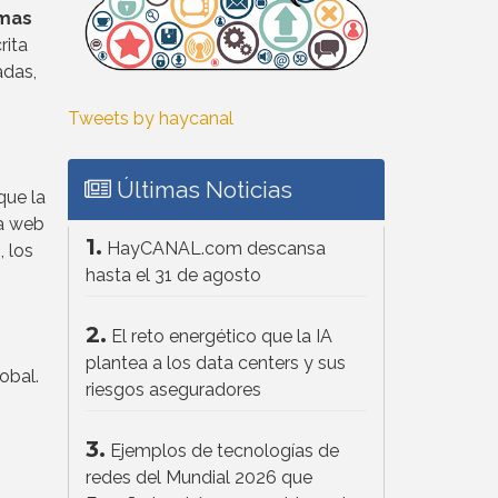
emas
rita
adas,
Tweets by haycanal
Últimas Noticias
que la
la web
1.
HayCANAL.com descansa
, los
hasta el 31 de agosto
2.
El reto energético que la IA
plantea a los data centers y sus
obal.
riesgos aseguradores
3.
Ejemplos de tecnologías de
redes del Mundial 2026 que