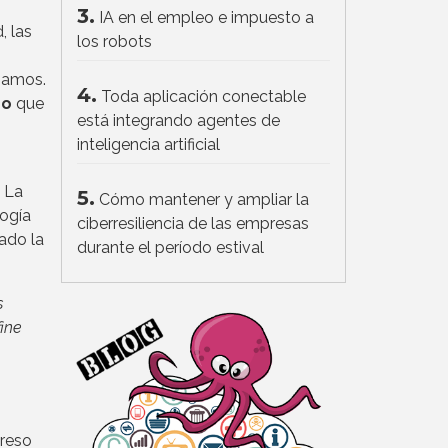
3.
IA en el empleo e impuesto a
, las
los robots
namos.
4.
Toda aplicación conectable
do
que
está integrando agentes de
inteligencia artificial
n La
5.
Cómo mantener y ampliar la
logía
ciberresiliencia de las empresas
ado la
durante el período estival
s
fine
greso