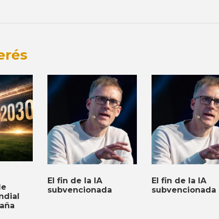
erés
El fin de la IA
El fin de la IA
de
subvencionada
subvencionada
ndial
paña