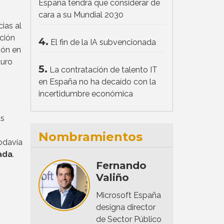
España tendrá que considerar de
cara a su Mundial 2030
ias al
ción
4.
El fin de la IA subvencionada
ión en
turo
5.
La contratación de talento IT
en España no ha decaído con la
incertidumbre económica
as
Nombramientos
odavía
ada
.
Fernando
Valiño
Microsoft España
designa director
de Sector Público