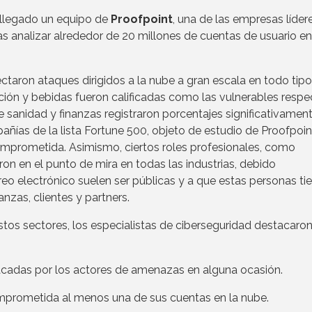
a llegado un equipo de
Proofpoint
, una de las empresas líder
as analizar alrededor de 20 millones de cuentas de usuario e
ectaron ataques dirigidos a la nube a gran escala en todo tip
ción y bebidas fueron calificadas como las vulnerables respe
ue sanidad y finanzas registraron porcentajes significativame
añías de la lista Fortune 500, objeto de estudio de Proofpoin
mprometida. Asimismo, ciertos roles profesionales, como
on en el punto de mira en todas las industrias, debido
eo electrónico suelen ser públicas y a que estas personas ti
nzas, clientes y partners.
tos sectores, los especialistas de ciberseguridad destacaron
cadas por los actores de amenazas en alguna ocasión.
prometida al menos una de sus cuentas en la nube.