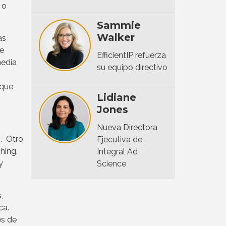
 o
Sammie
Walker
as
de
EfficientIP refuerza
media
su equipo directivo
 que
Lidiane
Jones
Nueva Directora
. Otro
Ejecutiva de
hing,
Integral Ad
y
Science
,
ca.
es de