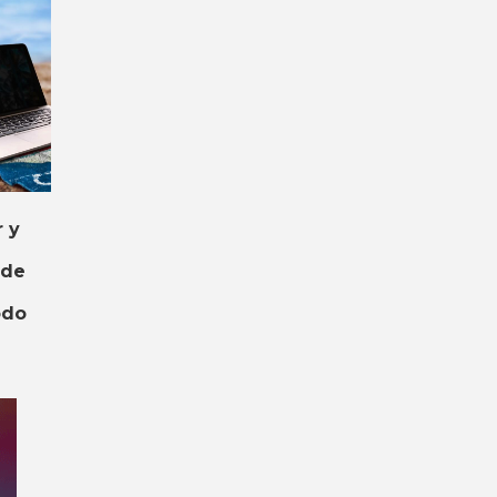
 y
 de
odo