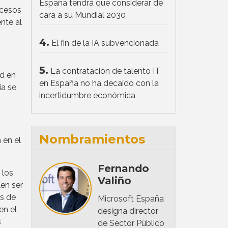
España tendrá que considerar de
ccesos
cara a su Mundial 2030
nte al
4.
El fin de la IA subvencionada
5.
La contratación de talento IT
ad en
en España no ha decaído con la
ia se
incertidumbre económica
Nombramientos
 en el
Fernando
 los
Valiño
en ser
as de
Microsoft España
en el
designa director
s
de Sector Público