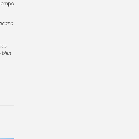
 tiempo
acar a
nes
 bien