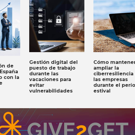
Gestión digital del
Cómo mantener
ón de
puesto de trabajo
ampliar la
 España
durante las
ciberresiliencia
o con la
vacaciones para
las empresas
e
evitar
durante el perí
vulnerabilidades
estival