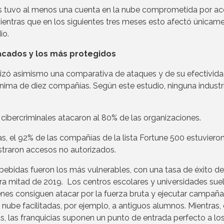
 tuvo al menos una cuenta en la nube comprometida por a
mientras que en los siguientes tres meses esto afectó únicame
io.
acados y los más protegidos
lizó asimismo una comparativa de ataques y de su efectivid
nima de diez compañías. Según este estudio, ninguna industr
cibercriminales atacaron al 80% de las organizaciones.
, el 92% de las compañías de la lista Fortune 500 estuvieron
straron accesos no autorizados.
bebidas fueron los más vulnerables, con una tasa de éxito de
ra mitad de 2019. Los centros escolares y universidades suel
uienes consiguen atacar por la fuerza bruta y ejecutar campañ
nube facilitadas, por ejemplo, a antiguos alumnos. Mientras, 
as, las franquicias suponen un punto de entrada perfecto a lo