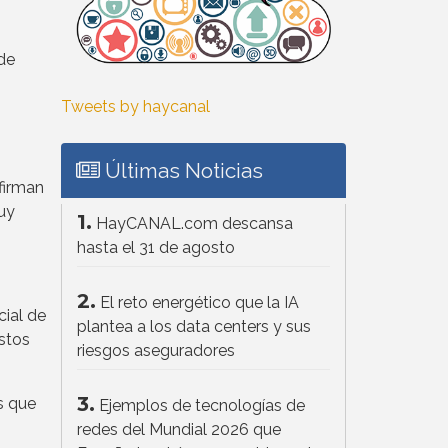
de
Tweets by haycanal
Últimas Noticias
firman
uy
1.
HayCANAL.com descansa
hasta el 31 de agosto
2.
El reto energético que la IA
cial de
plantea a los data centers y sus
estos
riesgos aseguradores
3.
s que
Ejemplos de tecnologías de
redes del Mundial 2026 que