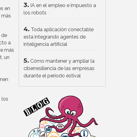
3.
IA en el empleo e impuesto a
es en
los robots
n más
4.
Toda aplicación conectable
o de
está integrando agentes de
cto a
inteligencia artificial
nte más
t, un
5.
Cómo mantener y ampliar la
ciberresiliencia de las empresas
durante el período estival
enen
 los