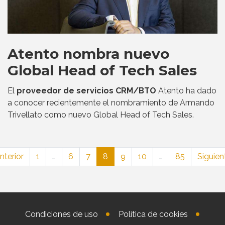
Atento nombra nuevo
Global Head of Tech Sales
El
proveedor de servicios CRM/BTO
Atento ha dado
a conocer recientemente el nombramiento de Armando
Trivellato como nuevo Global Head of Tech Sales.
nterior
1
…
6
7
8
9
10
…
85
Siguien
Condiciones de uso
Política de cookies