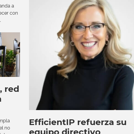
anda a
recer con
.
, red
a
EfficientIP refuerza su
empla
el no
equipo directivo