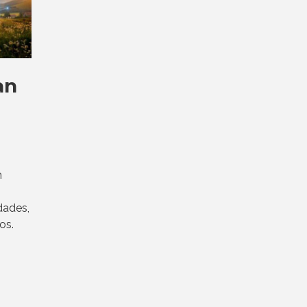
an
n
dades,
os.