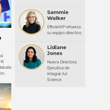
Sammie
Walker
EfficientIP refuerza
su equipo directivo
o
Lidiane
Jones
ha
mit
Nueva Directora
 debate
Ejecutiva de
ón.
Integral Ad
Science