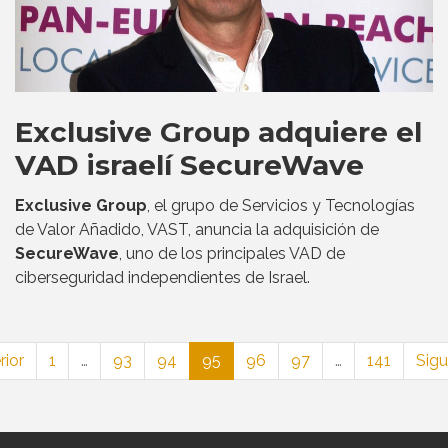
Exclusive Group adquiere el
VAD israelí SecureWave
Exclusive Group
, el grupo de Servicios y Tecnologías
de Valor Añadido, VAST, anuncia la adquisición de
SecureWave
, uno de los principales VAD de
ciberseguridad independientes de Israel.
rior
1
…
93
94
95
96
97
…
141
Sigu