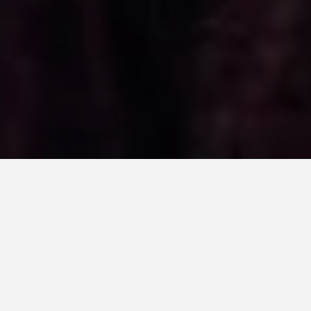
Hasta ahora habíamos tratado, en esta
sección de reseñas de películas y series
relacionadas con la
tecnología
, trabajos
en los que
la informática y el mundo
digital
forman parte de la trama,
a
excepción de Searching
, que usa