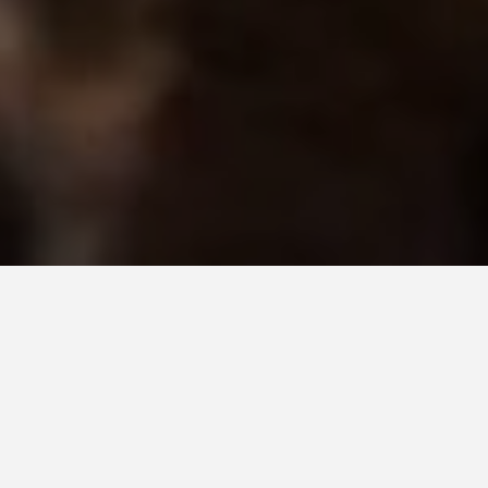
Hoy no vamos a tratar sobre algo que no
hayamos abordado antes, porque de hecho
es el tema que define la idiosincrasia de
este blog, representada por nuestra
mascota El Pulpo
en la nube
, ese rebelde