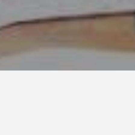
Hace poco tiempo se visibilizó una nueva
tendencia de rechazo, por parte de padres
y profesores, al uso que los alumnos
hacían de sus
smartphones
en las aulas.
Recordemos que
ya se llegaron a legislar
unas primeras normativas para prohibir