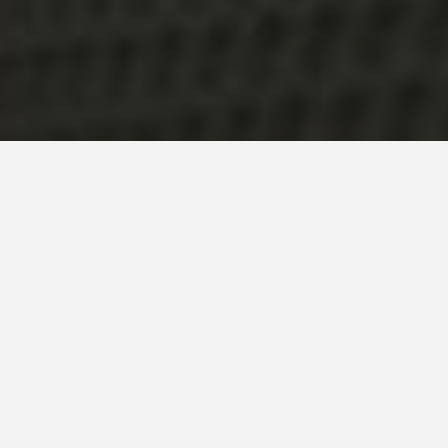
Comenzamos nueva temporada de nuestra
sección de reseñas de cine y series con
temática relacionada con la
tecnología
.
Como podéis ver, hemos decidido cambiar
su nombre, antes Boyero y ahora cinéfilo,
principalmente porque la mayoría de las
películas de las que estamos hablando nos
están gustando, y eso nos coloca lejos de la
órbita inconformista del eminente Carlos