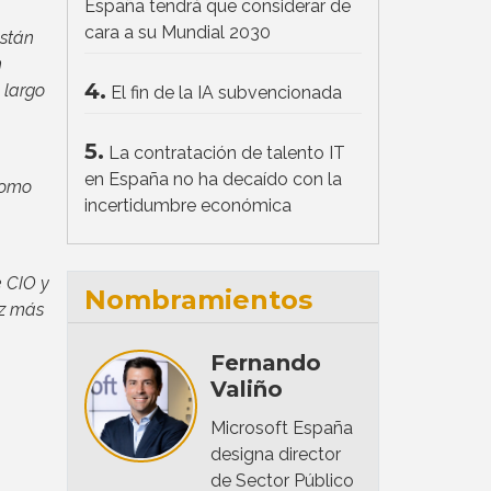
España tendrá que considerar de
cara a su Mundial 2030
están
n
4.
 largo
El fin de la IA subvencionada
5.
La contratación de talento IT
en España no ha decaído con la
como
incertidumbre económica
e CIO y
Nombramientos
ez más
Fernando
Valiño
Microsoft España
designa director
de Sector Público