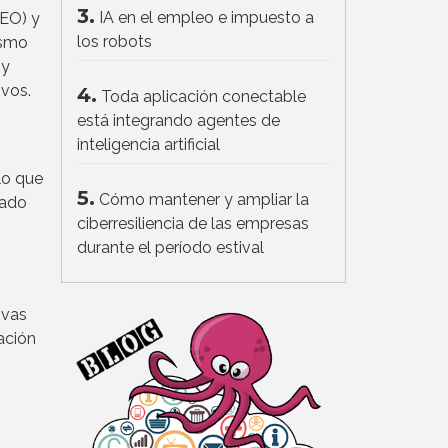
3.
IA en el empleo e impuesto a
CEO) y
los robots
asmo
 y
vos.
4.
Toda aplicación conectable
está integrando agentes de
inteligencia artificial
lo que
5.
Cómo mantener y ampliar la
tado
ciberresiliencia de las empresas
durante el período estival
ivas
ación