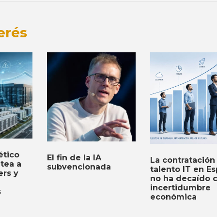
erés
ético
El fin de la IA
La contratación
ntea a
subvencionada
talento IT en E
ers y
no ha decaído c
incertidumbre
s
económica