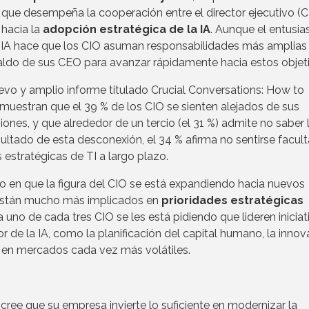
 que desempeña la cooperación entre el director ejecutivo (
 hacia la
adopción estratégica de la IA
. Aunque el entusi
a IA hace que los CIO asuman responsabilidades más amplias
ldo de sus CEO para avanzar rápidamente hacia estos objeti
evo y amplio informe titulado Crucial Conversations: How to
muestran que el 39 % de los CIO se sienten alejados de sus
iones, y que alrededor de un tercio (el 31 %) admite no saber 
sultado de esta desconexión, el 34 % afirma no sentirse facul
 estratégicas de TI a largo plazo.
en que la figura del CIO se está expandiendo hacia nuevos
 están mucho más implicados en
prioridades estratégicas
uno de cada tres CIO se les está pidiendo que lideren iniciat
or de la IA, como la planificación del capital humano, la innov
va en mercados cada vez más volátiles.
ree que su empresa invierte lo suficiente en modernizar la