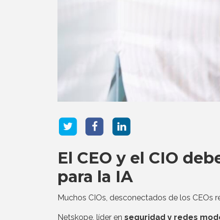
El CEO y el CIO deb
para la IA
Muchos CIOs, desconectados de los CEOs r
Netskope, líder en
seguridad y redes moder