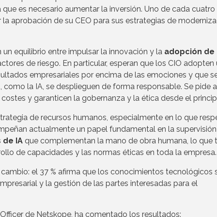
ma que es necesario aumentar la inversión. Uno de cada cuatro
guir la aprobación de su CEO para sus estrategias de moderniza
 equilibrio entre impulsar la innovación y la
adopción de l
actores de riesgo. En particular, esperan que los CIO adopten
sultados empresariales por encima de las emociones y que s
 como la IA, se desplieguen de forma responsable. Se pide a
costes y garanticen la gobernanza y la ética desde el princip
trategia de recursos humanos, especialmente en lo que respe
empeñan actualmente un papel fundamental en la supervisión
 de IA
que complementan la mano de obra humana, lo que t
rrollo de capacidades y las normas éticas en toda la empresa.
cambio: el 37 % afirma que los conocimientos tecnológicos 
presarial y la gestión de las partes interesadas para el
 Officer de Netskope, ha comentado los resultados: