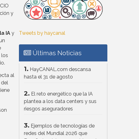
 CIO
ción y
Tweets by haycanal
a IA
y
 un
e
Últimas Noticias
 los
io.
1.
HayCANAL.com descansa
cta al
hasta el 31 de agosto
 del
iene
2.
El reto energético que la IA
plantea a los data centers y sus
riesgos aseguradores
son
3.
Ejemplos de tecnologías de
redes del Mundial 2026 que