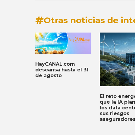
Otras noticias de int
HayCANAL.com
descansa hasta el 31
de agosto
El reto energ
que la IA pla
los data cent
sus riesgos
aseguradore